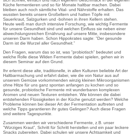
sich schnell, einfach und nach eigenem Geschmack in der eigenen
Küche fermentieren und so für Monate haltbar machen. Dabei
bleiben auch noch sämtliche Vital- und Nährstoffe erhalten. Das
wussten bereits unsere Großeltern und hatten Töpfe mit
Sauerkraut, Salzgurken und -bohnen in ihren Kellern stehen.
Heute weiß man durch intensive Forschung, wie wichtig Fermente
für unsere Gesundheit sind und welchen Einfluss sie neben einer
abwechslungsreichen Ernährung auf unsere Mitte, insbesondere
unseren Darm haben. Schon Hippokrates sagte: ”Der gesunde
Darm ist die Wurzel aller Gesundheit.”
Den Fragen, warum das so ist, was ”probiotisch” bedeutet und
welche Rolle diese Wilden Fermente dabei spielen, gehen wir in
diesem Seminar auf den Grund.
Ihr erlernt diese alte, traditionelle, in allen Kulturen beliebte Art der
Haltbarmachung und erfahrt dabei, wie die von Natur aus auf
unserem Gemüse vorkommenden winzig kleinen Mikroorganismen
ohne Hitze für uns ganz spontan anfangen zu kochen und so
gesunde, probiotische Fermente mit wunderbaren komplexen
Aromen und neuen Texturen entstehen. Wie können die dabei
entstehenden Flüssigkeiten in der Küche genutzt werden? Welche
Probleme können bei dieser Art der Fermentation auftreten und
welche Tipps garantieren ihr gutes Gelingen? Auch diese Fragen
sind weitere Tagespunkte.
Zusammen werden wir verschiedene Fermente, z.B. unser
”Würziges Kraut”, Schritt für Schritt herstellen und ein paar leckere
Snacks zubereiten. Dabei schulen wir unsere Achtsamkeit und