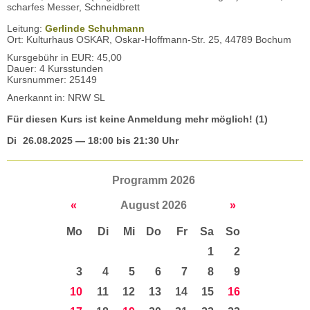
scharfes Messer, Schneidbrett
Leitung:
Gerlinde Schuhmann
Ort: Kulturhaus OSKAR, Oskar-Hoffmann-Str. 25, 44789 Bochum
Kursgebühr in EUR: 45,00
Dauer: 4 Kursstunden
Kursnummer: 25149
Anerkannt in: NRW SL
Für diesen Kurs ist keine Anmeldung mehr möglich! (1)
Di
26.08.2025
— 18:00 bis 21:30 Uhr
Programm 2026
«
August 2026
»
Mo
Di
Mi
Do
Fr
Sa
So
1
2
3
4
5
6
7
8
9
10
11
12
13
14
15
16