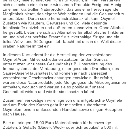
denn Oxymele schmecken nicht nur köstlich, in ihnen verstärken
sich die schon einzeln sehr wirksamen Produkte Essig und Honig
zu einem kraftvollen Naturprodukt, das uns eine hervorragende
Möglichkeit bietet, das eigene Wohlbefinden und die Gesundheit zu
unterstützen. Durch seine hohe Extraktionskraft kann Oxymel
Zusätzen wie Kräutern, Gewürzen und Co. viele gesunde
Inhaltsstoffe entziehen und außerdem konservieren. Ohne Alkohol
hergestellt, bieten sie sich als Alternative für alkoholische Tinkturen
an und sind der perfekte Ersatz für zuckerhaltige Sirupe und ein
tolles Würz- und Süßungsmittel. Taucht mit uns in die Welt dieser
uralten Naturheilmittel ein.
In diesem Kurs erlernt ihr die Herstellung der verschiedenen
Oxymel Arten. Mit verschiedenen Zutaten für den Genuss
unterstützen wir unsere Gesundheit (z.B. Unterstützung des
Immunsystems, der Verdauung, einer gesunden Darmflora, des
Säure-Basen-Haushaltes) und können je nach Jahreszeit
verschiedene Geschmacksrichtungen entwickeln. Ihr erfahrt,
warum diese Naturprodukte jede Menge gesunde Mikroorganismen
enthalten, wodurch und warum sie so positiv auf unsere
Gesundheit wirken und wie ihr sie einsetzen könnt.
Zusammen verköstigen wir einige von uns mitgebrachte Oxymele
und am Ende des Kurses geht ihr mit selbst zubereiteten
Oxymelen, einem umfassenden Handout sowie einigen Rezepten
nach Hause.
Bitte mitbringen: 15,00 Euro Materialkosten für hochwertige
Zutaten, 2 Gefäße (Bügel-, Weck- oder Schraubglas) a 500 ml,