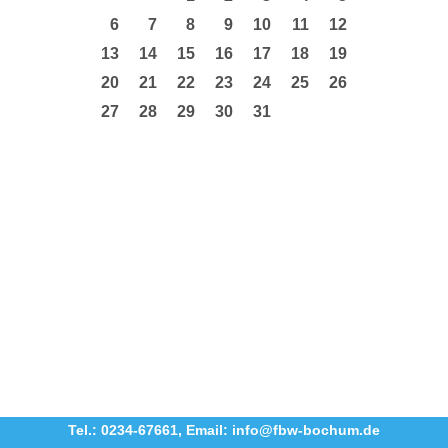
6
7
8
9
10
11
12
13
14
15
16
17
18
19
20
21
22
23
24
25
26
27
28
29
30
31
Tel.: 0234-67661
,
Email: info@fbw-bochum.de