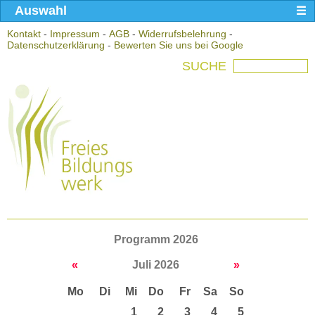
Auswahl
Kontakt
-
Impressum
-
AGB
-
Widerrufsbelehrung
-
Datenschutzerklärung
-
Bewerten Sie uns bei Google
SUCHE
Programm 2026
«
Juli 2026
»
Mo
Di
Mi
Do
Fr
Sa
So
1
2
3
4
5